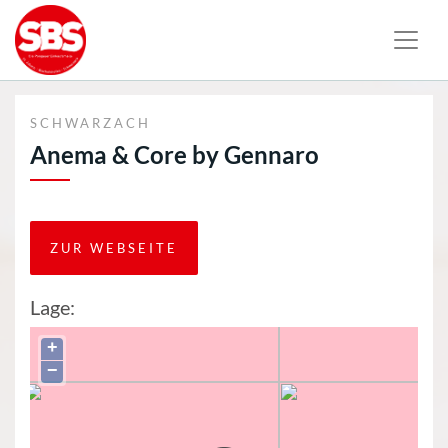
SCHWARZACH
Anema & Core by Gennaro
ZUR WEBSEITE
Lage:
+
−