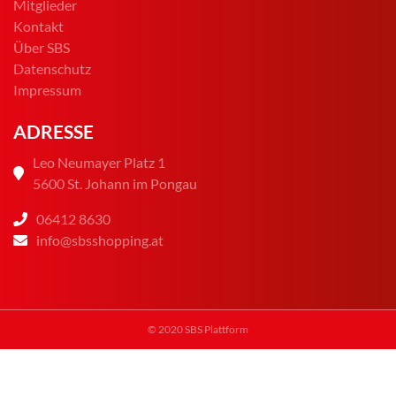
Mitglieder
Kontakt
Über SBS
Datenschutz
Impressum
ADRESSE
Leo Neumayer Platz 1
5600 St. Johann im Pongau
06412 8630
info@sbsshopping.at
© 2020 SBS Plattform