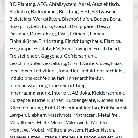
3 D Planung, AEG, Abfallsystem, Anrei, Ausziehtisch,
Backofen, Badezimmer, Beratung, Bett, Bettwäsche,
Bielefelder Werkstätten, Bischofshofen, Boden, Bora,
Boxspringbett, Büro, Couch, Dampfgarer, Design,
Designer, Dunstabzug, EWE, Eckbank, Einbau,
Einbauküche, Einrichtung, Einrichtungshaus, Elastica,
Essgruppe, Essplatz, FM, Freischwinger, Freistehend,
Freistehender, Gaggenau, Gefrierschrank,
Geschirrspüler, Gestaltung, Granit, Gute, Gutes, Haas,
Idee, Ideen, Individuell, Induktion, Induktionskochfeld,
Induktionskochfeld autark, Innenarchitektur,
Innenausstattung, Inneneinrichtung,
Innenraumplanung, Interior, JAB, Joka, Kleiderschrank,
Konzepte, Küche, Küchen, Küchengeräte, Kücheninsel,
Küchenplanung, Kühl-Gefrierkombination, Kühlschrank,
Lampen, Liebherr, Massivholz, Matratzen, Metallfrei,
Metallfreies, Miele, Mikro, Mikrowelle, Modern,
Montage, Möbel, Mülltrennsystem, Nackenkissen,
Näherei, Offen, Offene, Offener, Outdoor, Parkett, Paul