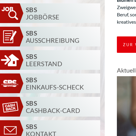
Zweigwer
SBS
Beruf, so
JOBBÖRSE
kreative
SBS
AUSSCHREIBUNG
ZUR 
SBS
LEERSTAND
Aktuel
SBS
EINKAUFS-SCHECK
SBS
CASHBACK-CARD
SBS
KONTAKT