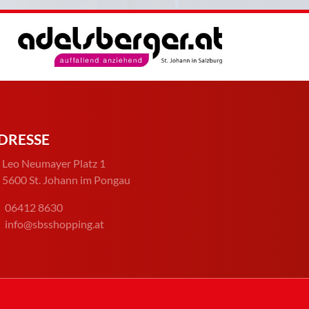
DRESSE
Leo Neumayer Platz 1
5600 St. Johann im Pongau
06412 8630
info@sbsshopping.at