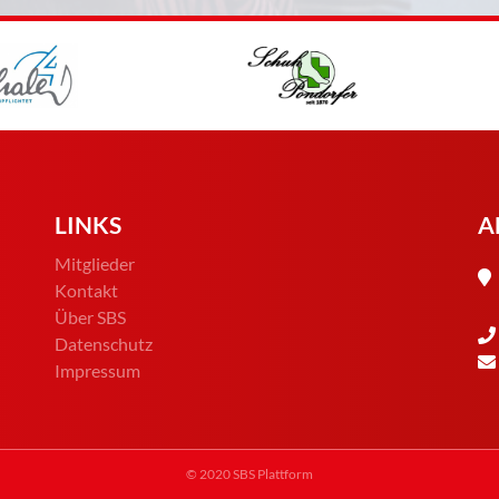
LINKS
A
Mitglieder
Kontakt
Über SBS
Datenschutz
Impressum
© 2020 SBS Plattform