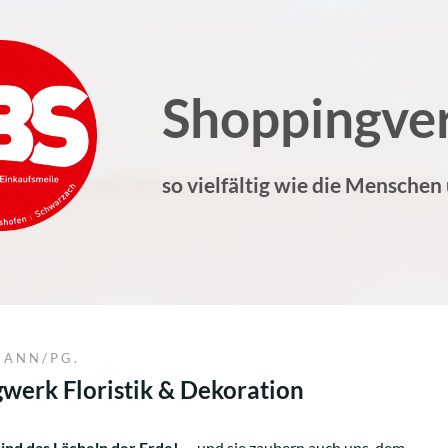
Shoppingve
so vielfältig wie die Menschen
HANN/PG.
werk Floristik & Dekoration
nd das Lächeln der Erde! ...
und sie zaubern auch uns, dem