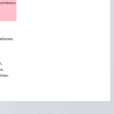
ontributors
ationen,
n,
e,
hter,