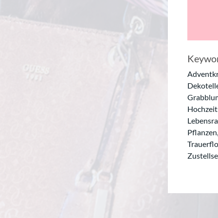
Keywor
Adventkr
Dekotell
Grabblum
Hochzeits
Lebensra
Pflanzen
Trauerflo
Zustellse