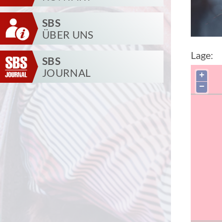
SBS
ÜBER UNS
Lage:
SBS
JOURNAL
+
−