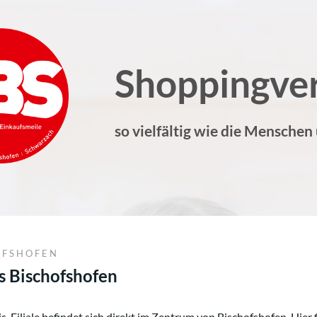
Shoppingve
so vielfältig wie die Menschen
OFSHOFEN
s Bischofshofen
s-Filiale befindet sich direkt im Zentrum von Bischofshofen. Hier 