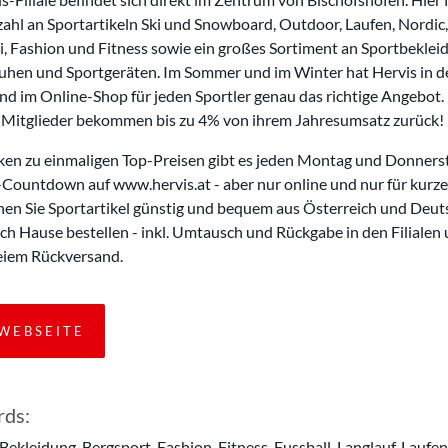
zahl an Sportartikeln Ski und Snowboard, Outdoor, Laufen, Nordic,
i, Fashion und Fitness sowie ein großes Sortiment an Sportbeklei
uhen und Sportgeräten. Im Sommer und im Winter hat Hervis in d
und im Online-Shop für jeden Sportler genau das richtige Angebot.
-Mitglieder bekommen bis zu 4% von ihrem Jahresumsatz zurück!
en zu einmaligen Top-Preisen gibt es jeden Montag und Donners
Countdown auf www.hervis.at - aber nur online und nur für kurze 
nen Sie Sportartikel günstig und bequem aus Österreich und Deut
ch Hause bestellen - inkl. Umtausch und Rückgabe in den Filialen
eiem Rückversand.
WEBSEITE
ds:
 Bekleidung, Bergsport, Fashion, Fitness, Fussball, Langlauf, Laufen