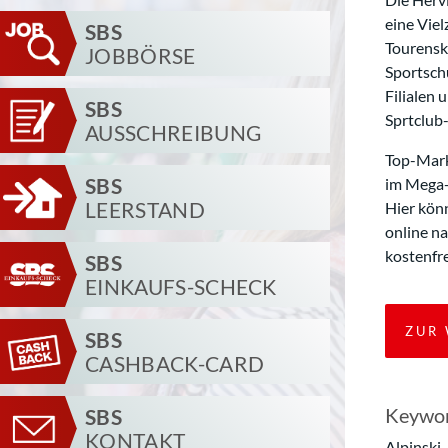
eine Viel
SBS
Tourensk
JOBBÖRSE
Sportsch
Filialen 
SBS
Sprtclub
AUSSCHREIBUNG
Top-Mark
SBS
im Mega-
LEERSTAND
Hier kön
online na
kostenfr
SBS
EINKAUFS-SCHECK
ZUR 
SBS
CASHBACK-CARD
Keywor
SBS
KONTAKT
Alpinski,