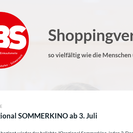
Shoppingve
so vielfältig wie die Menschen
NE
ional SOMMERKINO ab 3. Juli
i beginnt wieder das beliebte JOregional Sommerkino, jeden 2. Do