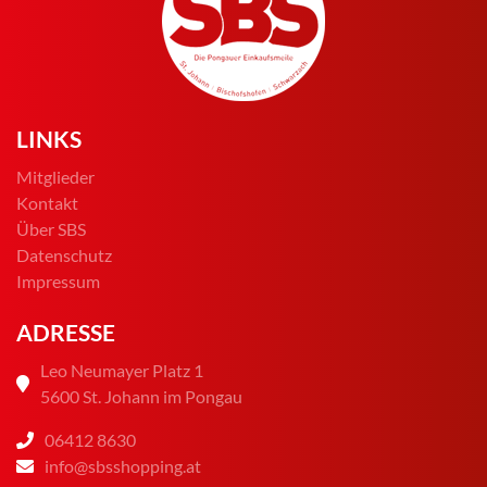
LINKS
Mitglieder
Kontakt
Über SBS
Datenschutz
Impressum
ADRESSE
Leo Neumayer Platz 1
5600 St. Johann im Pongau
06412 8630
info@sbsshopping.at